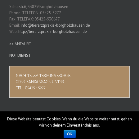
Schulstr.6, 33829 Borgholzhausen
Phone: TELEFON: 05425-5277
Fax: TELEFAX: 05425-930677
Email:
info@tierarztpraxis-borgholzhausen.de
Web:
http://tierarztpraxis-borgholzhausen.de
>> ANFAHRT
NOTDIENST
NACH TELEF. TERMINVERGABE
ODER BANDANSAGE UNTER
TEL.: 05425 · 5277
Diese Website benutzt Cookies. Wenn du die Website weiter nutzt, gehen
wir von deinem Einverständnis aus.
OK
Copyright 2015 Tierarztpraxis Borgholzhausen | All Rights Reserved