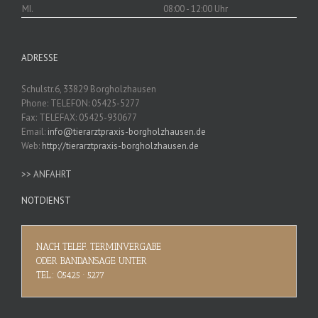
MI.
08:00 - 12:00 Uhr
ADRESSE
Schulstr.6, 33829 Borgholzhausen
Phone: TELEFON: 05425-5277
Fax: TELEFAX: 05425-930677
Email:
info@tierarztpraxis-borgholzhausen.de
Web:
http://tierarztpraxis-borgholzhausen.de
>> ANFAHRT
NOTDIENST
NACH TELEF. TERMINVERGABE
ODER BANDANSAGE UNTER
TEL.: 05425 · 5277