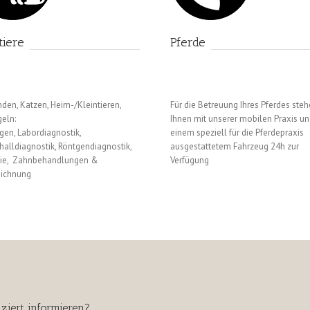
tiere
Pferde
den, Katzen, Heim-/Kleintieren,
Für die Betreuung Ihres Pferdes steh
geln:
Ihnen mit unserer mobilen Praxis u
gen, Labordiagnostik,
einem speziell für die Pferdepraxis
halldiagnostik, Röntgendiagnostik,
ausgestattetem Fahrzeug 24h zur
gie, Zahnbehandlungen &
Verfügung
ichnung
ziert informieren?