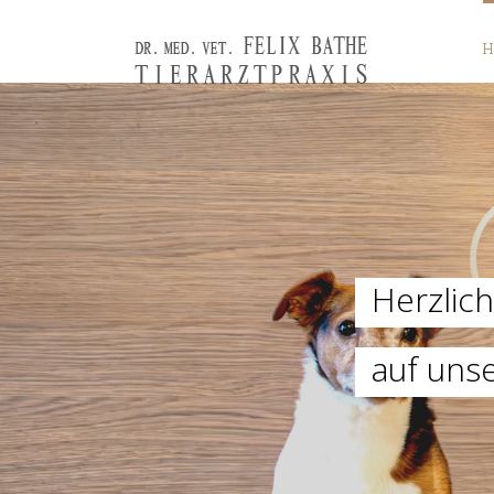
H
Herzlic
auf uns