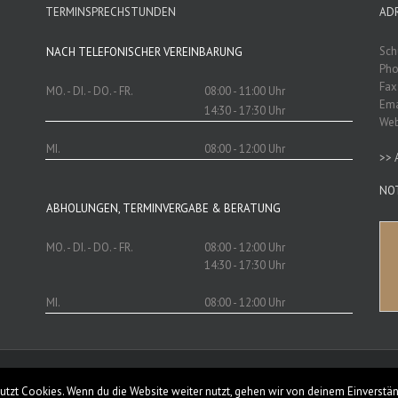
TERMINSPRECHSTUNDEN
AD
Sch
NACH TELEFONISCHER VEREINBARUNG
Pho
Fax
MO. - DI. - DO. - FR.
08:00 - 11:00 Uhr
Ema
14:30 - 17:30 Uhr
We
MI.
08:00 - 12:00 Uhr
>>
NO
ABHOLUNGEN, TERMINVERGABE & BERATUNG
MO. - DI. - DO. - FR.
08:00 - 12:00 Uhr
14:30 - 17:30 Uhr
MI.
08:00 - 12:00 Uhr
Reserved
utzt Cookies. Wenn du die Website weiter nutzt, gehen wir von deinem Einverstän