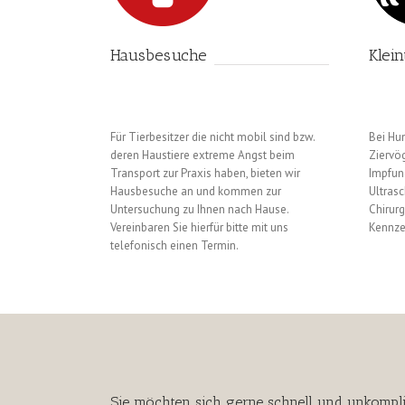
Hausbesuche
Klein
Für Tierbesitzer die nicht mobil sind bzw.
Bei Hun
deren Haustiere extreme Angst beim
Ziervö
Transport zur Praxis haben, bieten wir
Impfun
Hausbesuche an und kommen zur
Ultrasc
Untersuchung zu Ihnen nach Hause.
Chirur
Vereinbaren Sie hierfür bitte mit uns
Kennze
telefonisch einen Termin.
Sie möchten sich gerne schnell und unkompli