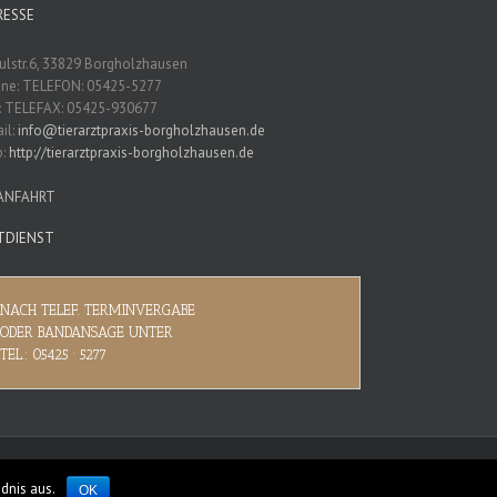
RESSE
ulstr.6, 33829 Borgholzhausen
ne: TELEFON: 05425-5277
: TELEFAX: 05425-930677
il:
info@tierarztpraxis-borgholzhausen.de
b:
http://tierarztpraxis-borgholzhausen.de
 ANFAHRT
TDIENST
NACH TELEF. TERMINVERGABE
ODER BANDANSAGE UNTER
TEL.: 05425 · 5277
dnis aus.
OK