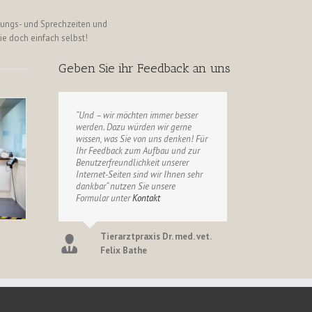
fnungs- und Sprechzeiten und
e doch einfach selbst!
Geben Sie ihr Feedback an uns
“Und – wir möchten immer besser
werden. Dazu würden wir gerne
wissen, was Sie von uns denken! Für
Ihr Feedback zum Aufbau und zur
Benutzerfreundlichkeit unserer
Internet-Seiten sind wir Ihnen sehr
dankbar“ nutzen Sie unsere
Formular unter
Kontakt
Tierarztpraxis Dr. med. vet.
Felix Bathe